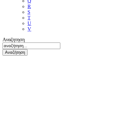
Q
R
S
T
U
V
Αναζητηση