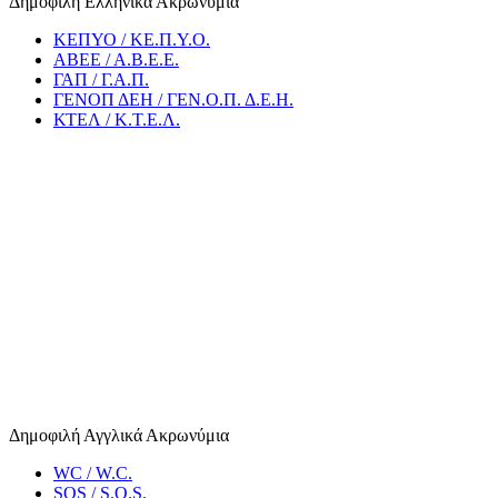
Δημοφιλή Ελληνικά Ακρωνύμια
ΚΕΠΥΟ / ΚΕ.Π.Υ.Ο.
ΑΒΕΕ / Α.Β.Ε.Ε.
ΓΑΠ / Γ.Α.Π.
ΓΕΝΟΠ ΔΕΗ / ΓΕΝ.Ο.Π. Δ.Ε.Η.
ΚΤΕΛ / Κ.Τ.Ε.Λ.
Δημοφιλή Αγγλικά Ακρωνύμια
WC / W.C.
SOS / S.O.S.