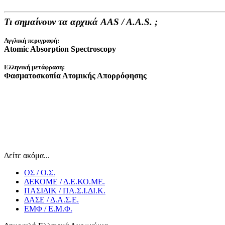
Τι σημαίνουν τα αρχικά AAS / A.A.S. ;
Αγγλική περιγραφή
:
Atomic Absorption Spectroscopy
Ελληνική μετάφραση:
Φασματοσκοπία Ατομικής Απορρόφησης
Δείτε ακόμα...
ΟΣ / Ο.Σ.
ΔΕΚΟΜΕ / Δ.Ε.ΚΟ.ΜΕ.
ΠΑΣΙΔΙΚ / ΠΑ.Σ.Ι.ΔΙ.Κ.
ΔΑΣΕ / Δ.Α.Σ.Ε.
ΕΜΦ / Ε.Μ.Φ.