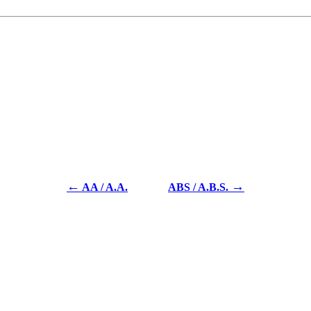
←
→
AA / A.A.
ABS / A.B.S.