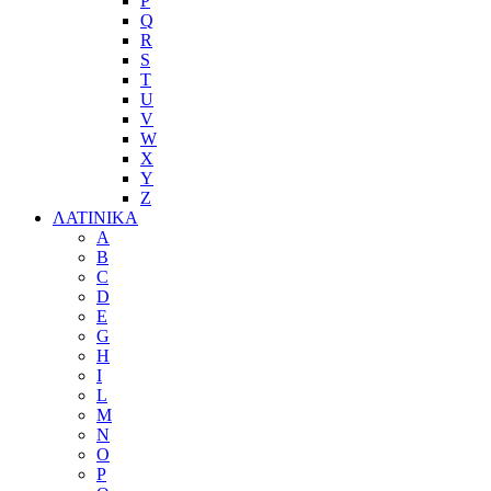
P
Q
R
S
T
U
V
W
X
Y
Z
ΛΑΤΙΝΙΚΑ
A
B
C
D
E
G
H
I
L
M
N
O
P