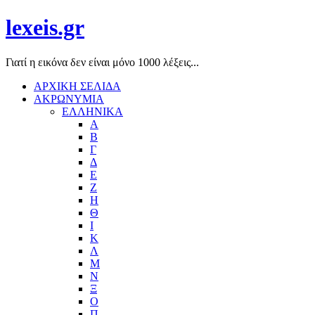
lexeis.gr
Γιατί η εικόνα δεν είναι μόνο 1000 λέξεις...
ΑΡΧΙΚΗ ΣΕΛΙΔΑ
ΑΚΡΩΝΥΜΙΑ
ΕΛΛΗΝΙΚΑ
Α
Β
Γ
Δ
Ε
Ζ
Η
Θ
Ι
Κ
Λ
Μ
Ν
Ξ
Ο
Π