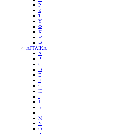
Ρ
Σ
Τ
Υ
Φ
Χ
Ψ
Ω
ΑΓΓΛΙΚΑ
A
B
C
D
E
F
G
H
I
J
K
L
M
N
O