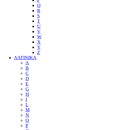
P
Q
R
S
T
U
V
W
X
Y
Z
ΛΑΤΙΝΙΚΑ
A
B
C
D
E
G
H
I
L
M
N
O
P