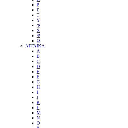
Ρ
Σ
Τ
Υ
Φ
Χ
Ψ
Ω
ΑΓΓΛΙΚΑ
A
B
C
D
E
F
G
H
I
J
K
L
M
N
O