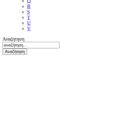
Q
R
S
T
U
V
Αναζητηση