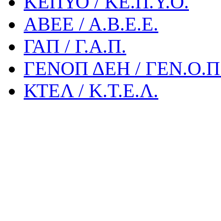
ΚΕΠΥΟ / ΚΕ.Π.Υ.Ο.
ΑΒΕΕ / Α.Β.Ε.Ε.
ΓΑΠ / Γ.Α.Π.
ΓΕΝΟΠ ΔΕΗ / ΓΕΝ.Ο.Π.
ΚΤΕΛ / Κ.Τ.Ε.Λ.