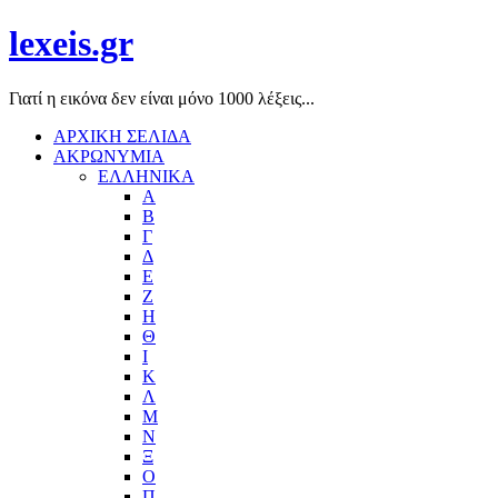
lexeis.gr
Γιατί η εικόνα δεν είναι μόνο 1000 λέξεις...
ΑΡΧΙΚΗ ΣΕΛΙΔΑ
ΑΚΡΩΝΥΜΙΑ
ΕΛΛΗΝΙΚΑ
Α
Β
Γ
Δ
Ε
Ζ
Η
Θ
Ι
Κ
Λ
Μ
Ν
Ξ
Ο
Π