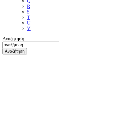
Q
R
S
T
U
V
Αναζητηση