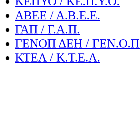
ΚΕΠΥΟ / ΚΕ.Π.Υ.Ο.
ΑΒΕΕ / Α.Β.Ε.Ε.
ΓΑΠ / Γ.Α.Π.
ΓΕΝΟΠ ΔΕΗ / ΓΕΝ.Ο.Π.
ΚΤΕΛ / Κ.Τ.Ε.Λ.