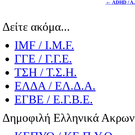
←
ADHD / A.
Δείτε ακόμα...
IMF / I.M.F.
ΓΓΕ / Γ.Γ.Ε.
ΤΣΗ / Τ.Σ.Η.
ΕΛΔΑ / ΕΛ.Δ.Α.
ΕΓΒΕ / Ε.Γ.Β.Ε.
Δημοφιλή Ελληνικά Ακρων