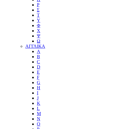
Ρ
Σ
Τ
Υ
Φ
Χ
Ψ
Ω
ΑΓΓΛΙΚΑ
A
B
C
D
E
F
G
H
I
J
K
L
M
N
O