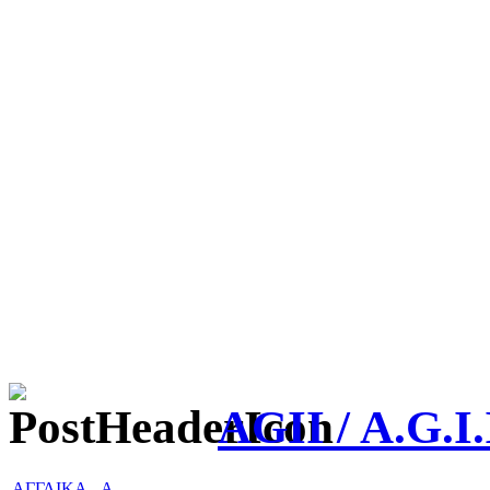
AGII / A.G.I.
ΑΓΓΛΙΚΑ
-
A