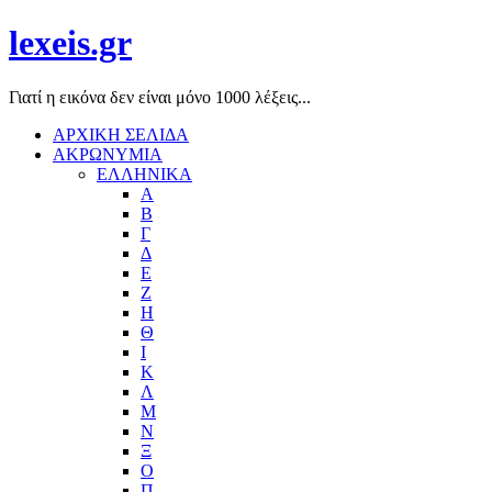
lexeis.gr
Γιατί η εικόνα δεν είναι μόνο 1000 λέξεις...
ΑΡΧΙΚΗ ΣΕΛΙΔΑ
ΑΚΡΩΝΥΜΙΑ
ΕΛΛΗΝΙΚΑ
Α
Β
Γ
Δ
Ε
Ζ
Η
Θ
Ι
Κ
Λ
Μ
Ν
Ξ
Ο
Π