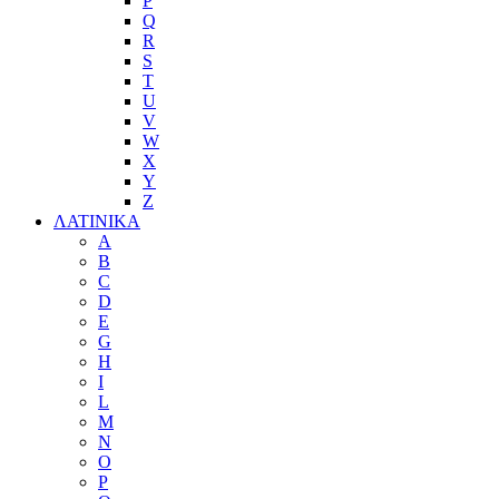
P
Q
R
S
T
U
V
W
X
Y
Z
ΛΑΤΙΝΙΚΑ
A
B
C
D
E
G
H
I
L
M
N
O
P