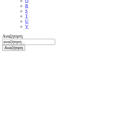
Q
R
S
T
U
V
Αναζητηση