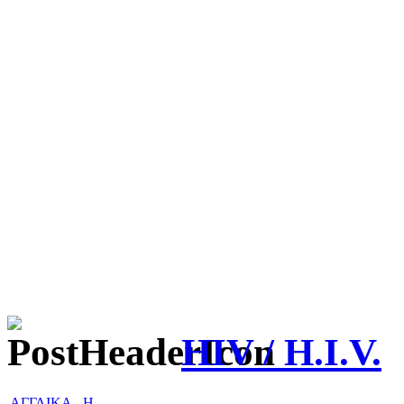
HIV / H.I.V.
ΑΓΓΛΙΚΑ
-
H