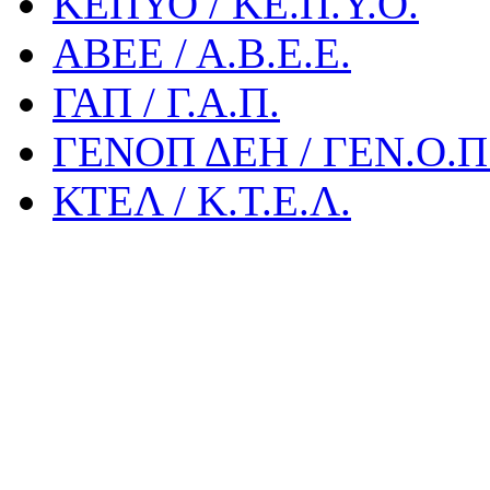
ΚΕΠΥΟ / ΚΕ.Π.Υ.Ο.
ΑΒΕΕ / Α.Β.Ε.Ε.
ΓΑΠ / Γ.Α.Π.
ΓΕΝΟΠ ΔΕΗ / ΓΕΝ.Ο.Π.
ΚΤΕΛ / Κ.Τ.Ε.Λ.