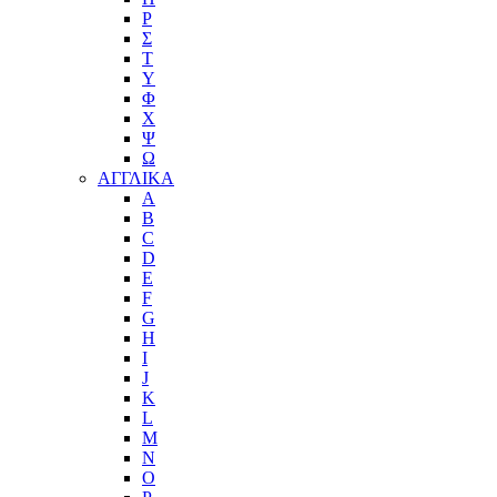
Ρ
Σ
Τ
Υ
Φ
Χ
Ψ
Ω
ΑΓΓΛΙΚΑ
A
B
C
D
E
F
G
H
I
J
K
L
M
N
O