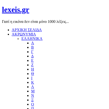
lexeis.gr
Γιατί η εικόνα δεν είναι μόνο 1000 λέξεις...
ΑΡΧΙΚΗ ΣΕΛΙΔΑ
ΑΚΡΩΝΥΜΙΑ
ΕΛΛΗΝΙΚΑ
Α
Β
Γ
Δ
Ε
Ζ
Η
Θ
Ι
Κ
Λ
Μ
Ν
Ξ
Ο
Π