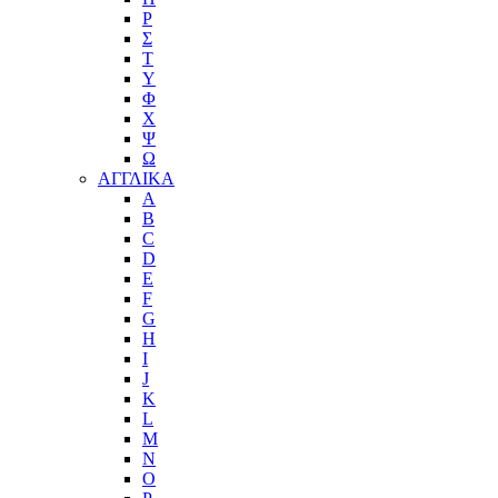
Ρ
Σ
Τ
Υ
Φ
Χ
Ψ
Ω
ΑΓΓΛΙΚΑ
A
B
C
D
E
F
G
H
I
J
K
L
M
N
O