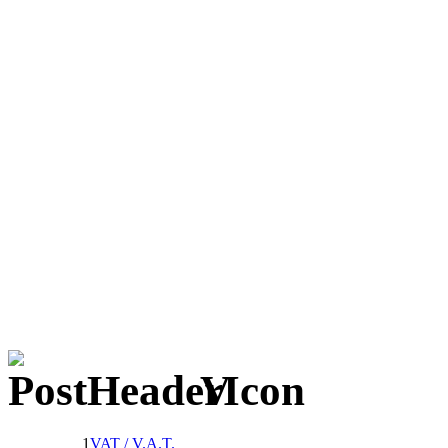
V
1
VAT / V.A.T.