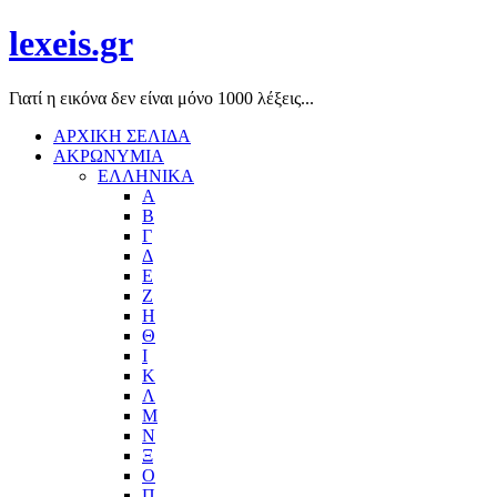
lexeis.gr
Γιατί η εικόνα δεν είναι μόνο 1000 λέξεις...
ΑΡΧΙΚΗ ΣΕΛΙΔΑ
ΑΚΡΩΝΥΜΙΑ
ΕΛΛΗΝΙΚΑ
Α
Β
Γ
Δ
Ε
Ζ
Η
Θ
Ι
Κ
Λ
Μ
Ν
Ξ
Ο
Π