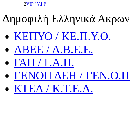
2
VIP / V.I.P.
Δημοφιλή Ελληνικά Ακρων
ΚΕΠΥΟ / ΚΕ.Π.Υ.Ο.
ΑΒΕΕ / Α.Β.Ε.Ε.
ΓΑΠ / Γ.Α.Π.
ΓΕΝΟΠ ΔΕΗ / ΓΕΝ.Ο.Π.
ΚΤΕΛ / Κ.Τ.Ε.Λ.