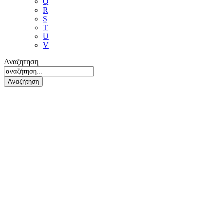
Q
R
S
T
U
V
Αναζητηση