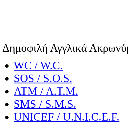
Δημοφιλή Αγγλικά Ακρωνύ
WC / W.C.
SOS / S.O.S.
ATM / A.T.M.
SMS / S.M.S.
UNICEF / U.N.I.C.E.F.