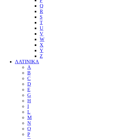
P
Q
R
S
T
U
V
W
X
Y
Z
ΛΑΤΙΝΙΚΑ
A
B
C
D
E
G
H
I
L
M
N
O
P