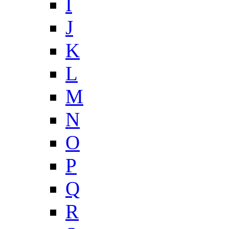
I
J
K
L
M
N
O
P
Q
R