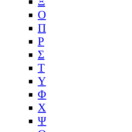
Ξ
Ο
Π
Ρ
Σ
Τ
Υ
Φ
Χ
Ψ