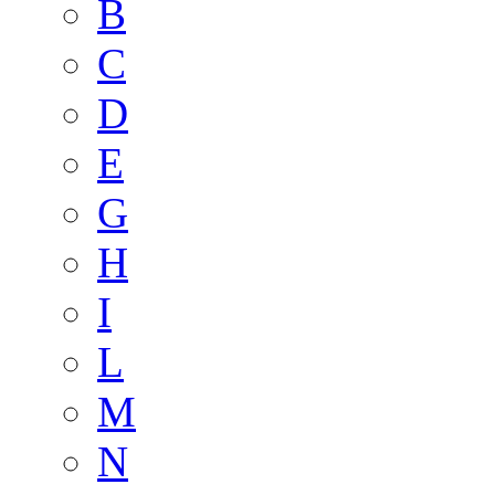
B
C
D
E
G
H
I
L
M
N