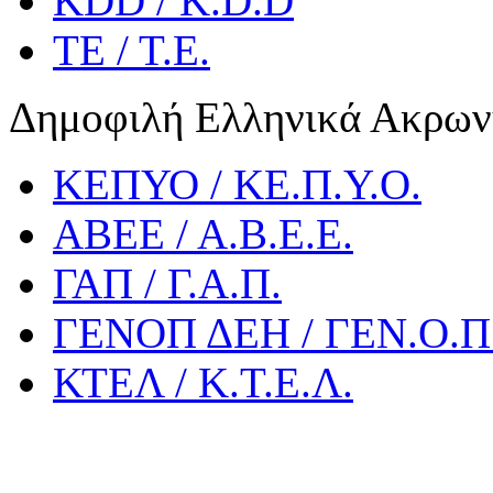
KDD / K.D.D
ΤΕ / Τ.Ε.
Δημοφιλή Ελληνικά Ακρων
ΚΕΠΥΟ / ΚΕ.Π.Υ.Ο.
ΑΒΕΕ / Α.Β.Ε.Ε.
ΓΑΠ / Γ.Α.Π.
ΓΕΝΟΠ ΔΕΗ / ΓΕΝ.Ο.Π.
ΚΤΕΛ / Κ.Τ.Ε.Λ.