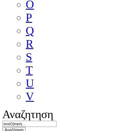
O
P
Q
R
S
T
U
V
Αναζητηση