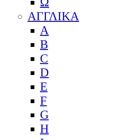
Ω
ΑΓΓΛΙΚΑ
A
B
C
D
E
F
G
H