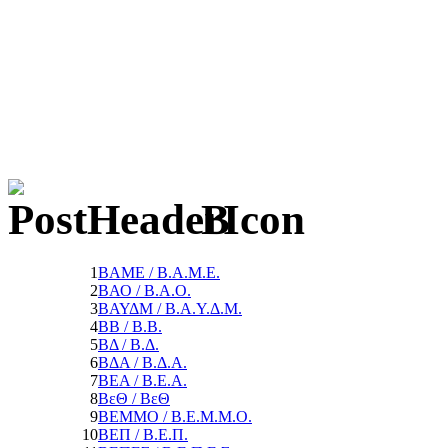
Β
1
ΒΑΜΕ / Β.Α.Μ.Ε.
2
ΒΑΟ / Β.Α.Ο.
3
ΒΑΥΔΜ / Β.Α.Υ.Δ.Μ.
4
ΒΒ / Β.Β.
5
ΒΔ / Β.Δ.
6
ΒΔΑ / Β.Δ.Α.
7
ΒΕΑ / Β.Ε.Α.
8
ΒεΘ / ΒεΘ
9
ΒΕΜΜΟ / Β.Ε.Μ.Μ.Ο.
10
ΒΕΠ / Β.Ε.Π.