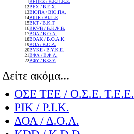
11
ΒΕΠΕΣ / Β.Ε.Π.Ε.Σ.
12
ΒΕΧ / Β.Ε.Χ.
13
ΒΙΟΠΑ / ΒΙΟ.ΠΑ.
14
ΒΙΠΕ / ΒΙ.Π.Ε
15
ΒΚΤ / Β.Κ.Τ.
16
ΒΚΨΒ / Β.Κ.Ψ.Β.
17
ΒΟΑ / Β.Ο.Α.
18
ΒΟΑΚ / Β.Ο.Α.Κ.
19
ΒΟΔ / Β.Ο.Δ.
20
ΒΥΚΕ / Β.Υ.Κ.Ε.
21
ΒΦΛ / Β.Φ.Λ.
22
ΒΦΥ / Β.Φ.Υ.
Δείτε ακόμα...
ΟΣΕ ΤΕΕ / Ο.Σ.Ε. Τ.Ε.Ε.
ΡΙΚ / Ρ.Ι.Κ.
ΔΟΛ / Δ.Ο.Λ.