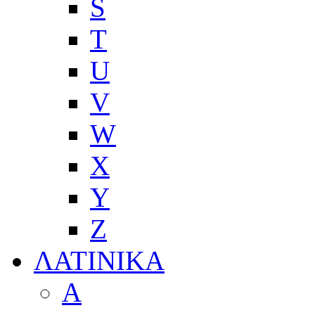
S
T
U
V
W
X
Y
Z
ΛΑΤΙΝΙΚΑ
A