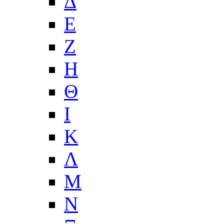
Δ
Ε
Ζ
Η
Θ
Ι
Κ
Λ
Μ
Ν