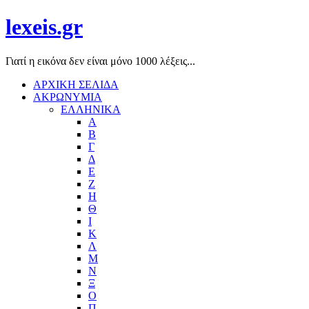
lexeis.gr
Γιατί η εικόνα δεν είναι μόνο 1000 λέξεις...
ΑΡΧΙΚΗ ΣΕΛΙΔΑ
ΑΚΡΩΝΥΜΙΑ
ΕΛΛΗΝΙΚΑ
Α
Β
Γ
Δ
Ε
Ζ
Η
Θ
Ι
Κ
Λ
Μ
Ν
Ξ
Ο
Π