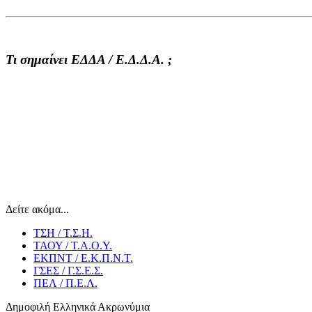
Τι σημαίνει ΕΔΔΑ / Ε.Δ.Δ.Α. ;
Δείτε ακόμα...
ΤΣΗ / Τ.Σ.Η.
ΤΑΟΥ / Τ.Α.Ο.Υ.
ΕΚΠΝΤ / Ε.Κ.Π.Ν.Τ.
ΓΣΕΣ / Γ.Σ.Ε.Σ.
ΠΕΛ / Π.Ε.Λ.
Δημοφιλή Ελληνικά Ακρωνύμια