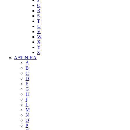
P
Q
R
S
T
U
V
W
X
Y
Z
ΛΑΤΙΝΙΚΑ
A
B
C
D
E
G
H
I
L
M
N
O
P