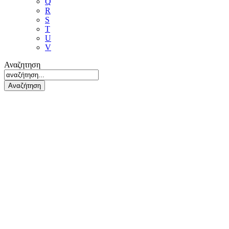
Q
R
S
T
U
V
Αναζητηση