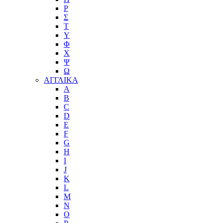
Ρ
Σ
Τ
Υ
Φ
Χ
Ψ
Ω
ΑΓΓΛΙΚΑ
A
B
C
D
E
F
G
H
I
J
K
L
M
N
O