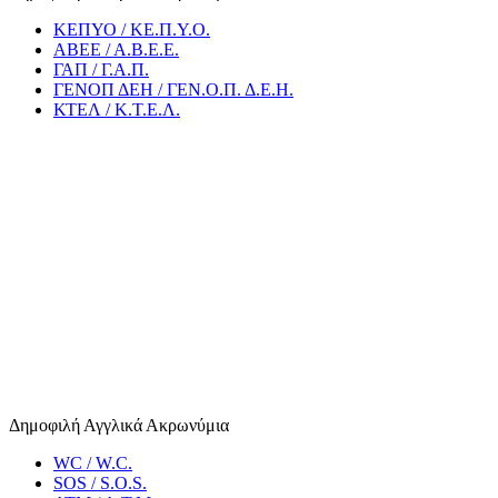
ΚΕΠΥΟ / ΚΕ.Π.Υ.Ο.
ΑΒΕΕ / Α.Β.Ε.Ε.
ΓΑΠ / Γ.Α.Π.
ΓΕΝΟΠ ΔΕΗ / ΓΕΝ.Ο.Π. Δ.Ε.Η.
ΚΤΕΛ / Κ.Τ.Ε.Λ.
Δημοφιλή Αγγλικά Ακρωνύμια
WC / W.C.
SOS / S.O.S.