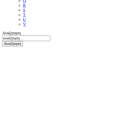
Q
R
S
T
U
V
Αναζητηση