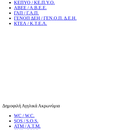
ΚΕΠΥΟ / ΚΕ.Π.Υ.Ο.
ΑΒΕΕ / Α.Β.Ε.Ε.
ΓΑΠ / Γ.Α.Π.
ΓΕΝΟΠ ΔΕΗ / ΓΕΝ.Ο.Π. Δ.Ε.Η.
ΚΤΕΛ / Κ.Τ.Ε.Λ.
Δημοφιλή Αγγλικά Ακρωνύμια
WC / W.C.
SOS / S.O.S.
ATM / A.T.M.