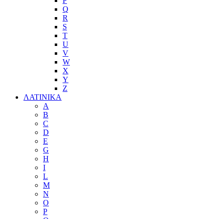
P
Q
R
S
T
U
V
W
X
Y
Z
ΛΑΤΙΝΙΚΑ
A
B
C
D
E
G
H
I
L
M
N
O
P