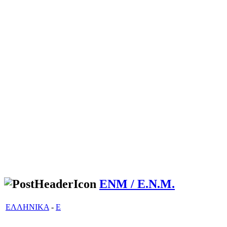
ΕΝΜ / Ε.Ν.Μ.
ΕΛΛΗΝΙΚΑ
-
Ε