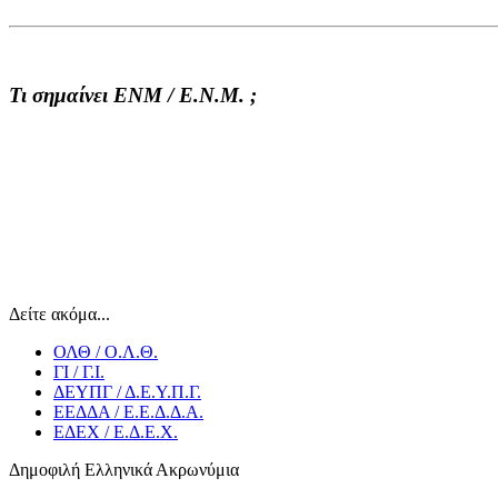
Τι σημαίνει ΕΝΜ / Ε.Ν.Μ. ;
Δείτε ακόμα...
ΟΛΘ / Ο.Λ.Θ.
ΓΙ / Γ.Ι.
ΔΕΥΠΓ / Δ.Ε.Υ.Π.Γ.
ΕΕΔΔΑ / Ε.Ε.Δ.Δ.Α.
ΕΔΕΧ / Ε.Δ.Ε.Χ.
Δημοφιλή Ελληνικά Ακρωνύμια