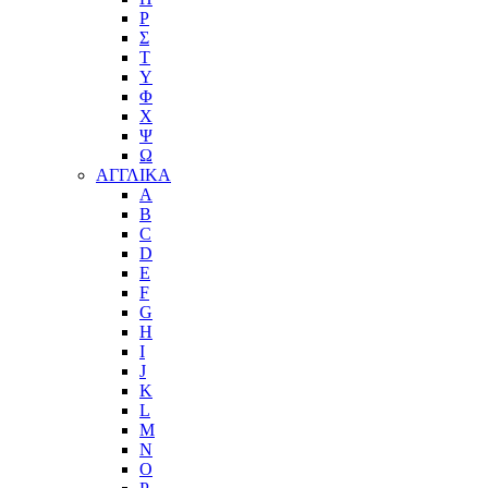
Ρ
Σ
Τ
Υ
Φ
Χ
Ψ
Ω
ΑΓΓΛΙΚΑ
A
B
C
D
E
F
G
H
I
J
K
L
M
N
O