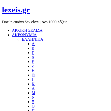
lexeis.gr
Γιατί η εικόνα δεν είναι μόνο 1000 λέξεις...
ΑΡΧΙΚΗ ΣΕΛΙΔΑ
ΑΚΡΩΝΥΜΙΑ
ΕΛΛΗΝΙΚΑ
Α
Β
Γ
Δ
Ε
Ζ
Η
Θ
Ι
Κ
Λ
Μ
Ν
Ξ
Ο
Π