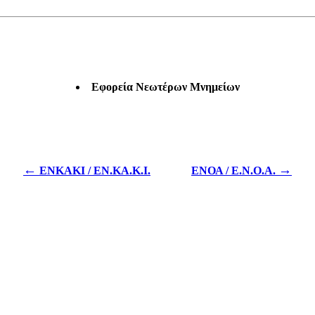
Εφορεία Νεωτέρων Μνημείων
←
→
ΕΝΚΑΚΙ / ΕΝ.ΚΑ.Κ.Ι.
ΕΝΟΑ / Ε.Ν.Ο.Α.