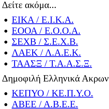
Δείτε ακόμα...
ΕΙΚΑ / Ε.Ι.Κ.Α.
ΕΟΟΑ / Ε.Ο.Ο.Α.
ΣΕΧΒ / Σ.Ε.Χ.Β.
ΛΑΕΚ / Λ.Α.Ε.Κ.
ΤΑΑΣΞ / Τ.Α.Α.Σ.Ξ.
Δημοφιλή Ελληνικά Ακρων
ΚΕΠΥΟ / ΚΕ.Π.Υ.Ο.
ΑΒΕΕ / Α.Β.Ε.Ε.