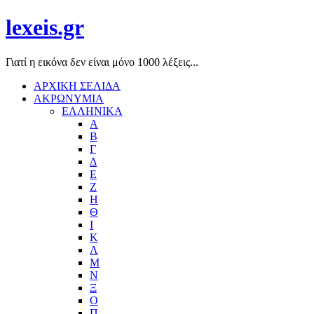
lexeis.gr
Γιατί η εικόνα δεν είναι μόνο 1000 λέξεις...
ΑΡΧΙΚΗ ΣΕΛΙΔΑ
ΑΚΡΩΝΥΜΙΑ
ΕΛΛΗΝΙΚΑ
Α
Β
Γ
Δ
Ε
Ζ
Η
Θ
Ι
Κ
Λ
Μ
Ν
Ξ
Ο
Π