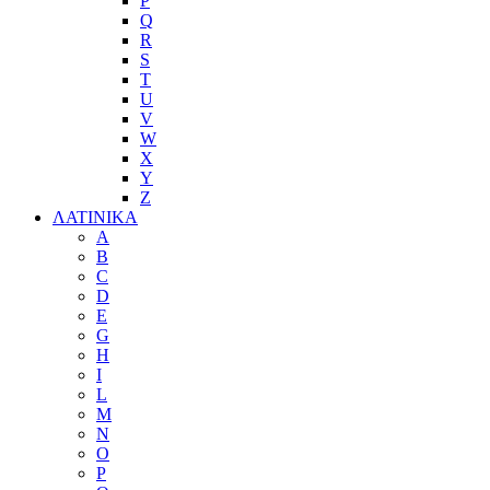
P
Q
R
S
T
U
V
W
X
Y
Z
ΛΑΤΙΝΙΚΑ
A
B
C
D
E
G
H
I
L
M
N
O
P