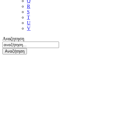
Q
R
S
T
U
V
Αναζητηση