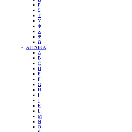
Ρ
Σ
Τ
Υ
Φ
Χ
Ψ
Ω
ΑΓΓΛΙΚΑ
A
B
C
D
E
F
G
H
I
J
K
L
M
N
O