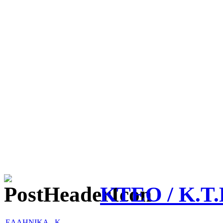
ΚΤΕΟ / Κ.Τ.
ΕΛΛΗΝΙΚΑ
-
Κ