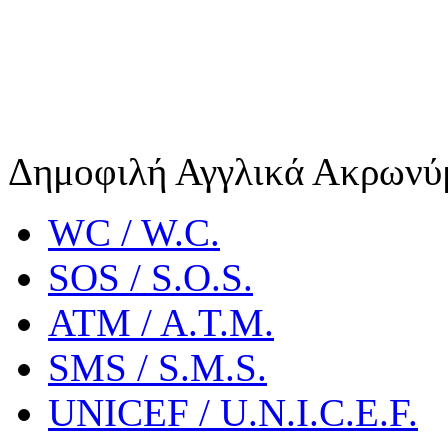
Δημοφιλή Αγγλικά Ακρωνύ
WC / W.C.
SOS / S.O.S.
ATM / A.T.M.
SMS / S.M.S.
UNICEF / U.N.I.C.E.F.