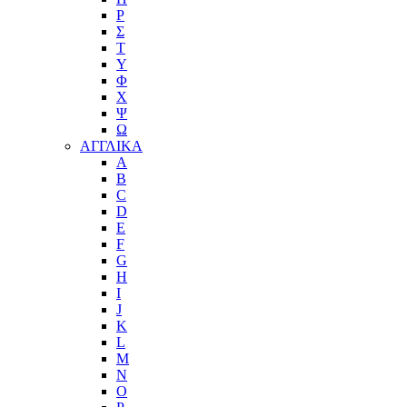
Ρ
Σ
Τ
Υ
Φ
Χ
Ψ
Ω
ΑΓΓΛΙΚΑ
A
B
C
D
E
F
G
H
I
J
K
L
M
N
O