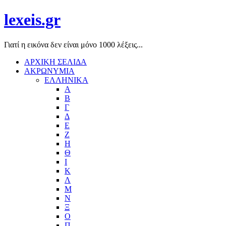
lexeis.gr
Γιατί η εικόνα δεν είναι μόνο 1000 λέξεις...
ΑΡΧΙΚΗ ΣΕΛΙΔΑ
ΑΚΡΩΝΥΜΙΑ
ΕΛΛΗΝΙΚΑ
Α
Β
Γ
Δ
Ε
Ζ
Η
Θ
Ι
Κ
Λ
Μ
Ν
Ξ
Ο
Π