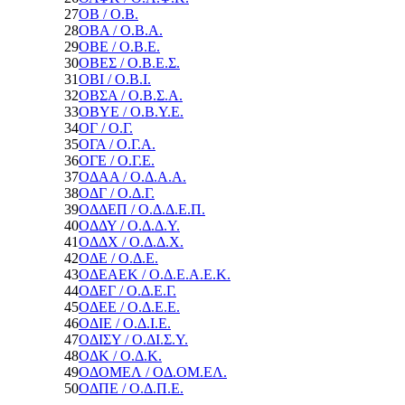
27
ΟΒ / Ο.Β.
28
ΟΒΑ / Ο.Β.Α.
29
ΟΒΕ / Ο.Β.Ε.
30
ΟΒΕΣ / Ο.Β.Ε.Σ.
31
ΟΒΙ / Ο.Β.Ι.
32
ΟΒΣΑ / Ο.Β.Σ.Α.
33
ΟΒΥΕ / Ο.Β.Υ.Ε.
34
ΟΓ / Ο.Γ.
35
ΟΓΑ / Ο.Γ.Α.
36
ΟΓΕ / Ο.Γ.Ε.
37
ΟΔΑΑ / Ο.Δ.Α.Α.
38
ΟΔΓ / Ο.Δ.Γ.
39
ΟΔΔΕΠ / Ο.Δ.Δ.Ε.Π.
40
ΟΔΔΥ / Ο.Δ.Δ.Υ.
41
ΟΔΔΧ / Ο.Δ.Δ.Χ.
42
ΟΔΕ / Ο.Δ.Ε.
43
ΟΔΕΑΕΚ / Ο.Δ.Ε.Α.Ε.Κ.
44
ΟΔΕΓ / Ο.Δ.Ε.Γ.
45
ΟΔΕΕ / Ο.Δ.Ε.Ε.
46
ΟΔΙΕ / Ο.Δ.Ι.Ε.
47
ΟΔΙΣΥ / Ο.ΔΙ.Σ.Υ.
48
ΟΔΚ / Ο.Δ.Κ.
49
ΟΔΟΜΕΛ / ΟΔ.ΟΜ.ΕΛ.
50
ΟΔΠΕ / Ο.Δ.Π.Ε.