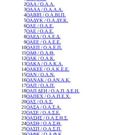
2
ΟΑΑ / Ο.Α.Α.
3
ΟΑΑΑ / Ο.Α.Α.Α.
4
ΟΑΒΙΠ / Ο.Α.ΒΙ.Π.
5
ΟΑΔΥΚ / Ο.Α.ΔΥ.Κ.
6
ΟΑΕ / Ο.Α.Ε.
7
ΟΑΕ / Ο.Α.Ε.
8
ΟΑΕΔ / Ο.Α.Ε.Δ.
9
ΟΑΕΕ / Ο.Α.Ε.Ε.
10
ΟΑΕΠ / Ο.Α.Ε.Π.
11
ΟΑΘ / Ο.Α.Θ.
12
ΟΑΚ / Ο.Α.Κ.
13
ΟΑΚΑ / Ο.Α.Κ.Α.
14
ΟΑΚΕΕ / Ο.Α.Κ.Ε.Ε.
15
ΟΑΝ / Ο.Α.Ν.
16
ΟΑΝΑΚ / Ο.ΑΝ.Α.Κ.
17
ΟΑΠ / Ο.Α.Π.
18
ΟΑΠ ΔΕΗ / Ο.Α.Π. Δ.Ε.Η.
19
ΟΑΠΕΧ / Ο.Α.Π.Ε.Χ.
20
ΟΑΣ / Ο.Α.Σ.
21
ΟΑΣΑ / Ο.Α.Σ.Α.
22
ΟΑΣΕ / Ο.Α.Σ.Ε.
23
ΟΑΣΗΣ / Ο.Α.Σ.Η.Σ.
24
ΟΑΣΘ / Ο.Α.Σ.Θ.
25
ΟΑΣΠ / Ο.Α.Σ.Π.
26
ΟΑΦΚ / Ο.Α.Φ.Κ.