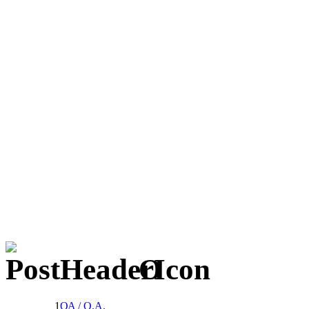
Ο
1
ΟΑ / Ο.Α.