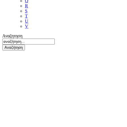
Q
R
S
T
U
V
Αναζητηση