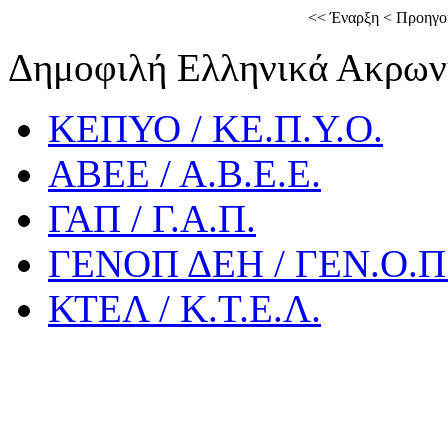
<<
Έναρξη
<
Προηγο
Δημοφιλή Ελληνικά Ακρων
ΚΕΠΥΟ / ΚΕ.Π.Υ.Ο.
ΑΒΕΕ / Α.Β.Ε.Ε.
ΓΑΠ / Γ.Α.Π.
ΓΕΝΟΠ ΔΕΗ / ΓΕΝ.Ο.Π.
ΚΤΕΛ / Κ.Τ.Ε.Λ.