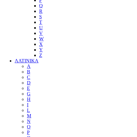
P
Q
R
S
T
U
V
W
X
Y
Z
ΛΑΤΙΝΙΚΑ
A
B
C
D
E
G
H
I
L
M
N
O
P