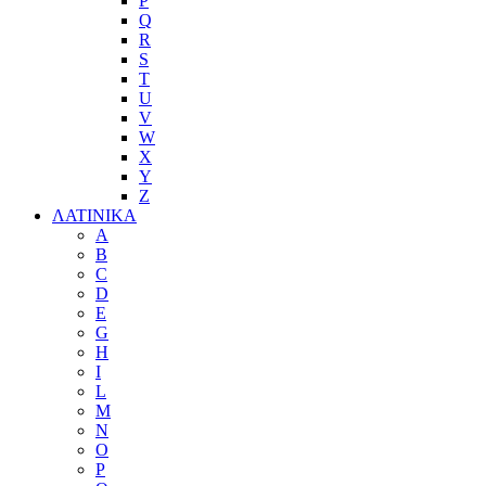
P
Q
R
S
T
U
V
W
X
Y
Z
ΛΑΤΙΝΙΚΑ
A
B
C
D
E
G
H
I
L
M
N
O
P