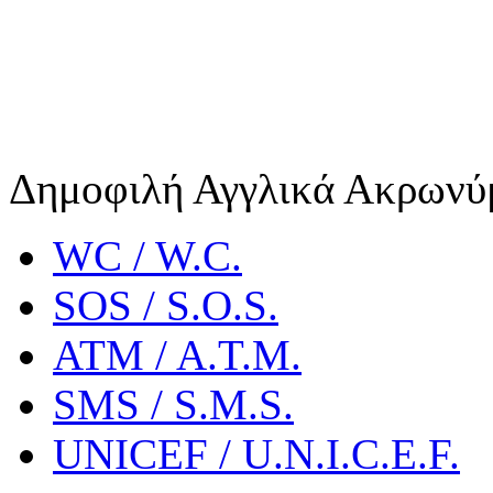
Δημοφιλή Αγγλικά Ακρωνύ
WC / W.C.
SOS / S.O.S.
ATM / A.T.M.
SMS / S.M.S.
UNICEF / U.N.I.C.E.F.