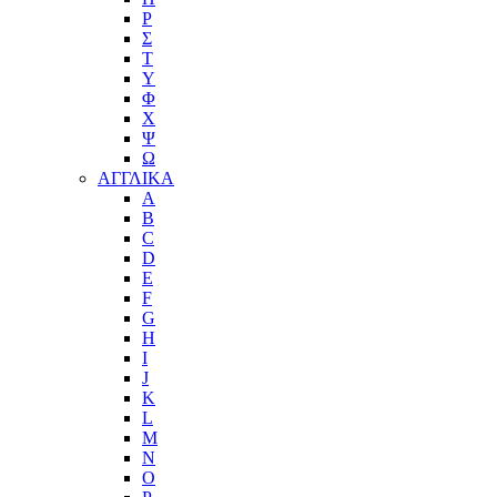
Ρ
Σ
Τ
Υ
Φ
Χ
Ψ
Ω
ΑΓΓΛΙΚΑ
A
B
C
D
E
F
G
H
I
J
K
L
M
N
O