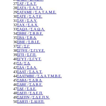
27
ΣΑΤ / Σ.Α.Τ.
28
ΣΑΤΑ / Σ.Α.Τ.Α.
29
ΣΑΤΑΜΕ / Σ.Α.Τ.Α.Μ.Ε.
30
ΣΑΤΕ / Σ.Α.Τ.Ε.
31
ΣΑΥ / Σ.Α.Υ.
32
ΣΑΧ / Σ.Α.Χ.
33
ΣΑΩΛ / Σ.Α.Ω.Λ.
34
ΣΒΒΕ / Σ.Β.Β.Ε.
35
ΣΒΔ / Σ.Β.Δ.
36
ΣΒΙΕ / Σ.Β.Ι.Ε.
37
ΣΓ / Σ.Γ.
38
ΣΓΙΥΕ / Σ.Γ.Ι.Υ.Ε.
39
ΣΓΠ / Σ.Γ.Π.
40
ΣΓΥΤ / Σ.Γ.Υ.Τ.
41
ΣΔ / Σ.Δ.
42
ΣΔΑ / Σ.Δ.Α.
43
ΣΔΑΤ / Σ.Δ.Α.Τ.
44
ΣΔΑΤΜΒΕ / Σ.Δ.Α.Τ.Μ.Β.Ε.
45
ΣΔΒΔ / Σ.Δ.Β.Δ.
46
ΣΔΒΕ / Σ.Δ.Β.Ε.
47
ΣΔΕ / Σ.Δ.Ε.
48
ΣΔΕΠ / Σ.Δ.Ε.Π.
49
ΣΔΕΠΝ / Σ.Δ.Ε.Π.Ν.
50
ΣΔΙΕΠ / Σ.ΔΙ.ΕΠ.