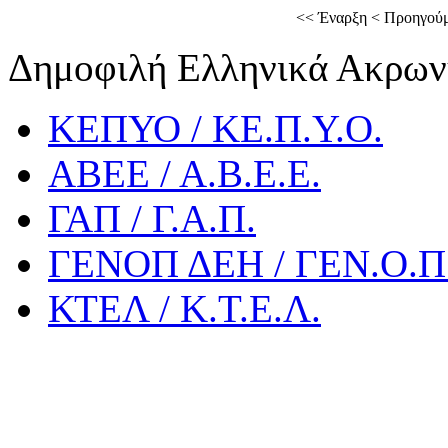
<<
Έναρξη
<
Προηγού
Δημοφιλή Ελληνικά Ακρων
ΚΕΠΥΟ / ΚΕ.Π.Υ.Ο.
ΑΒΕΕ / Α.Β.Ε.Ε.
ΓΑΠ / Γ.Α.Π.
ΓΕΝΟΠ ΔΕΗ / ΓΕΝ.Ο.Π.
ΚΤΕΛ / Κ.Τ.Ε.Λ.