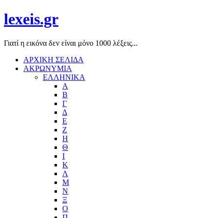
lexeis.gr
Γιατί η εικόνα δεν είναι μόνο 1000 λέξεις...
ΑΡΧΙΚΗ ΣΕΛΙΔΑ
ΑΚΡΩΝΥΜΙΑ
ΕΛΛΗΝΙΚΑ
Α
Β
Γ
Δ
Ε
Ζ
Η
Θ
Ι
Κ
Λ
Μ
Ν
Ξ
Ο
Π