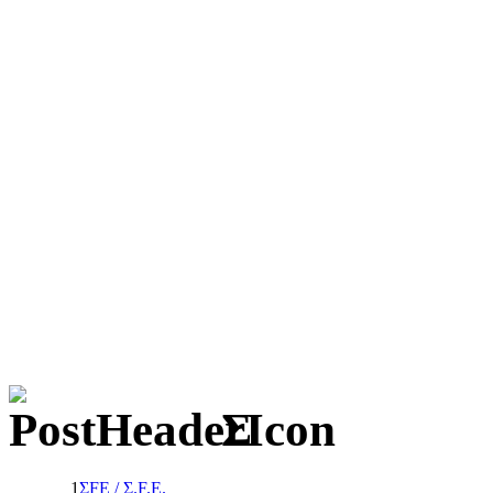
Σ
1
ΣFΕ / Σ.F.Ε.