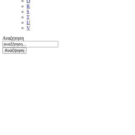
Q
R
S
T
U
V
Αναζητηση