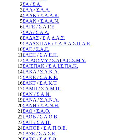
2
ΣΑ / Σ.Α.
3
ΣΑΑ / Σ.Α.Α.
4
ΣΑΑΚ / Σ.Α.Α.Κ.
5
ΣΑΑΝ / Σ.Α.Α.Ν.
6
ΣΑΓΕ / Σ.Α.Γ.Ε.
7
ΣΑΔ / Σ.Α.Δ.
8
ΣΑΔΑΣ / Σ.Α.Δ.Α.Σ.
9
ΣΑΔΑΣ ΠΑΕ / Σ.Α.Δ.Α.Σ Π.Α.Ε.
10
ΣΑΕ / Σ.Α.Ε.
11
ΣΑΕΠ / Σ.Α.Ε.Π.
12
ΣΑΙΔΟΣΜΥ / Σ.ΑΙ.Δ.Ο.Σ.Μ.Υ.
13
ΣΑΙΣΠΑΚ / Σ.Α.Ι.Σ.ΠΑ.Κ.
14
ΣΑΚΑ / Σ.Α.Κ.Α.
15
ΣΑΚΕ / Σ.Α.Κ.Ε.
16
ΣΑΚΤ / Σ.Α.Κ.Τ.
17
ΣΑΜΠ / Σ.Α.Μ.Π.
18
ΣΑΝ / Σ.Α.Ν.
19
ΣΑΝΑ / Σ.Α.Ν.Α.
20
ΣΑΝΗ / Σ.Α.Ν.Η.
21
ΣΑΟ / Σ.Α.Ο.
22
ΣΑΟΒ / Σ.Α.Ο.Β.
23
ΣΑΠ / Σ.Α.Π.
24
ΣΑΠΟΕ / Σ.Α.Π.Ο.Ε.
25
ΣΑΣΕ / Σ.Α.Σ.Ε.
26
ΣΑΣΘ / Σ.Α.Σ.Θ.