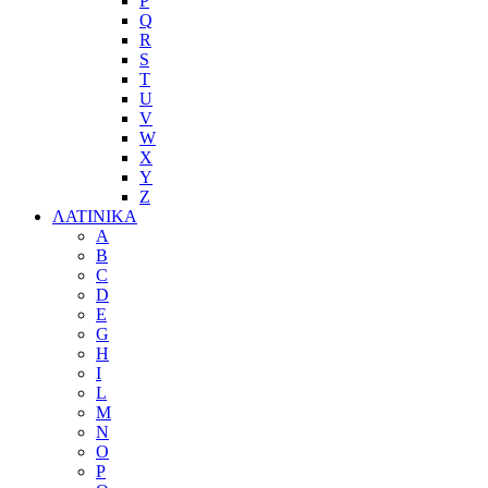
P
Q
R
S
T
U
V
W
X
Y
Z
ΛΑΤΙΝΙΚΑ
A
B
C
D
E
G
H
I
L
M
N
O
P