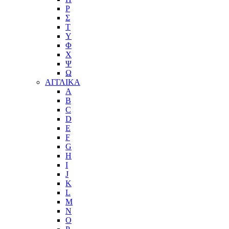
Ρ
Σ
Τ
Υ
Φ
Χ
Ψ
Ω
ΑΓΓΛΙΚΑ
A
B
C
D
E
F
G
H
I
J
K
L
M
N
O