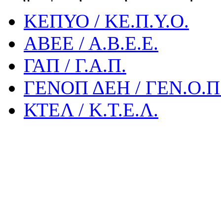
ΚΕΠΥΟ / ΚΕ.Π.Υ.Ο.
ΑΒΕΕ / Α.Β.Ε.Ε.
ΓΑΠ / Γ.Α.Π.
ΓΕΝΟΠ ΔΕΗ / ΓΕΝ.Ο.Π.
ΚΤΕΛ / Κ.Τ.Ε.Λ.