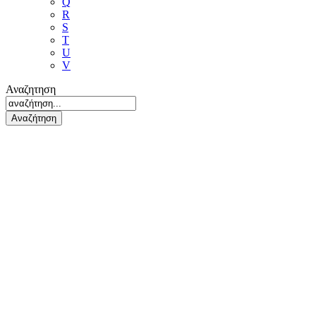
Q
R
S
T
U
V
Αναζητηση