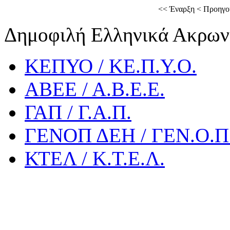
<<
Έναρξη
<
Προηγο
Δημοφιλή Ελληνικά Ακρων
ΚΕΠΥΟ / ΚΕ.Π.Υ.Ο.
ΑΒΕΕ / Α.Β.Ε.Ε.
ΓΑΠ / Γ.Α.Π.
ΓΕΝΟΠ ΔΕΗ / ΓΕΝ.Ο.Π.
ΚΤΕΛ / Κ.Τ.Ε.Λ.