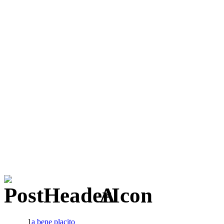
A
1
a bene placito