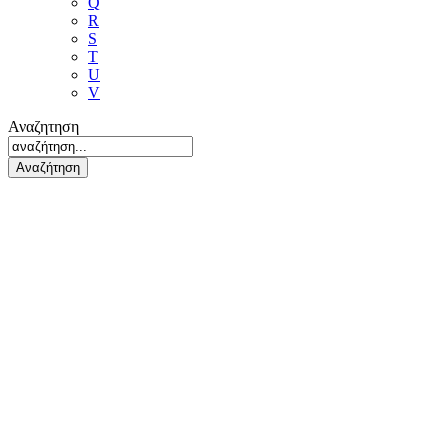
Q
R
S
T
U
V
Αναζητηση