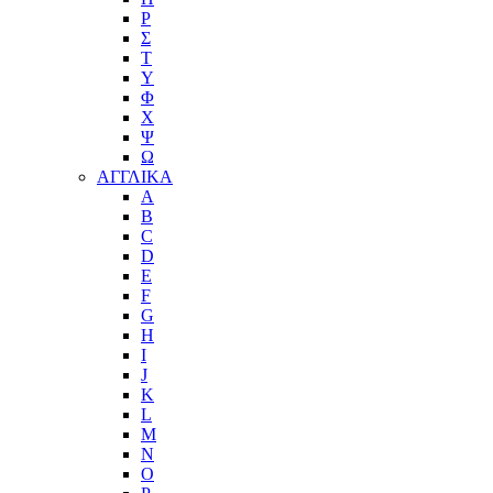
Ρ
Σ
Τ
Υ
Φ
Χ
Ψ
Ω
ΑΓΓΛΙΚΑ
A
B
C
D
E
F
G
H
I
J
K
L
M
N
O