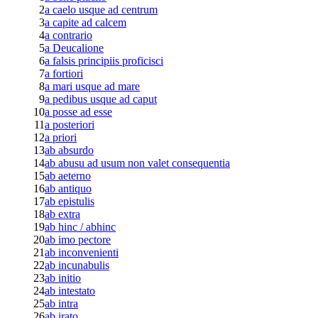
2
a caelo usque ad centrum
3
a capite ad calcem
4
a contrario
5
a Deucalione
6
a falsis principiis proficisci
7
a fortiori
8
a mari usque ad mare
9
a pedibus usque ad caput
10
a posse ad esse
11
a posteriori
12
a priori
13
ab absurdo
14
ab abusu ad usum non valet consequentia
15
ab aeterno
16
ab antiquo
17
ab epistulis
18
ab extra
19
ab hinc / abhinc
20
ab imo pectore
21
ab inconvenienti
22
ab incunabulis
23
ab initio
24
ab intestato
25
ab intra
26
ab irato