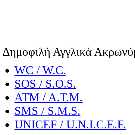
Δημοφιλή Αγγλικά Ακρωνύ
WC / W.C.
SOS / S.O.S.
ATM / A.T.M.
SMS / S.M.S.
UNICEF / U.N.I.C.E.F.