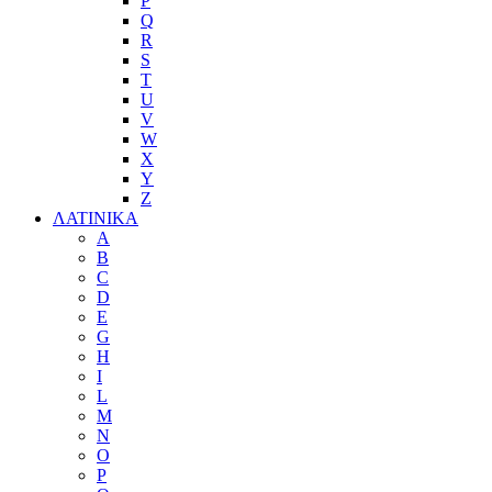
P
Q
R
S
T
U
V
W
X
Y
Z
ΛΑΤΙΝΙΚΑ
A
B
C
D
E
G
H
I
L
M
N
O
P