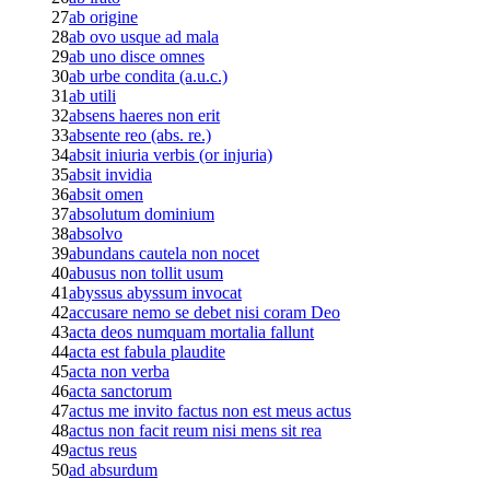
27
ab origine
28
ab ovo usque ad mala
29
ab uno disce omnes
30
ab urbe condita (a.u.c.)
31
ab utili
32
absens haeres non erit
33
absente reo (abs. re.)
34
absit iniuria verbis (or injuria)
35
absit invidia
36
absit omen
37
absolutum dominium
38
absolvo
39
abundans cautela non nocet
40
abusus non tollit usum
41
abyssus abyssum invocat
42
accusare nemo se debet nisi coram Deo
43
acta deos numquam mortalia fallunt
44
acta est fabula plaudite
45
acta non verba
46
acta sanctorum
47
actus me invito factus non est meus actus
48
actus non facit reum nisi mens sit rea
49
actus reus
50
ad absurdum