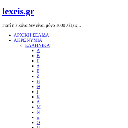
lexeis.gr
Γιατί η εικόνα δεν είναι μόνο 1000 λέξεις...
ΑΡΧΙΚΗ ΣΕΛΙΔΑ
ΑΚΡΩΝΥΜΙΑ
ΕΛΛΗΝΙΚΑ
Α
Β
Γ
Δ
Ε
Ζ
Η
Θ
Ι
Κ
Λ
Μ
Ν
Ξ
Ο
Π