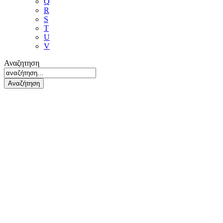
Q
R
S
T
U
V
Αναζητηση