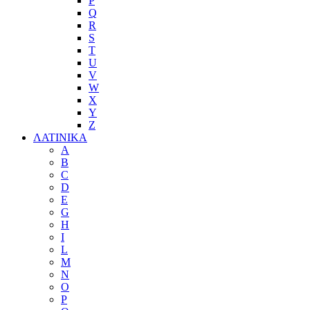
P
Q
R
S
T
U
V
W
X
Y
Z
ΛΑΤΙΝΙΚΑ
A
B
C
D
E
G
H
I
L
M
N
O
P