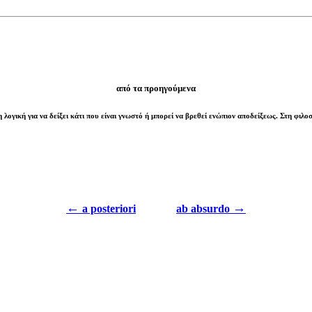
από τα προηγούμενα
ογική για να δείξει κάτι που είναι γνωστό ή μπορεί να βρεθεί ενώπιον αποδείξεως. Στη φιλοσο
←
→
a posteriori
ab absurdo