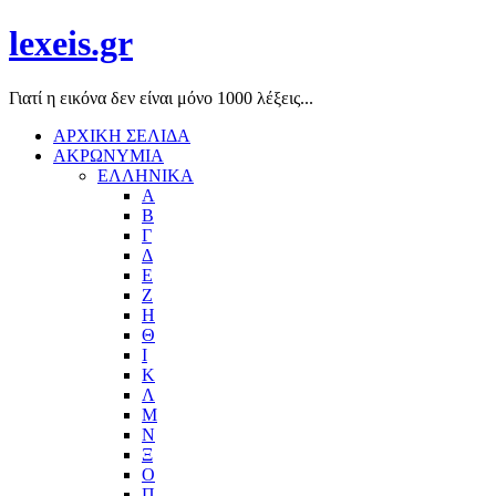
lexeis.gr
Γιατί η εικόνα δεν είναι μόνο 1000 λέξεις...
ΑΡΧΙΚΗ ΣΕΛΙΔΑ
ΑΚΡΩΝΥΜΙΑ
ΕΛΛΗΝΙΚΑ
Α
Β
Γ
Δ
Ε
Ζ
Η
Θ
Ι
Κ
Λ
Μ
Ν
Ξ
Ο
Π