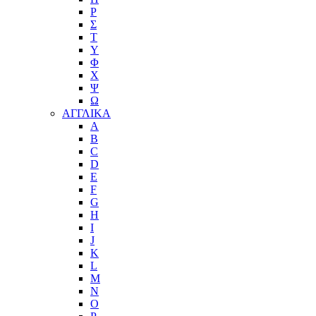
Ρ
Σ
Τ
Υ
Φ
Χ
Ψ
Ω
ΑΓΓΛΙΚΑ
A
B
C
D
E
F
G
H
I
J
K
L
M
N
O