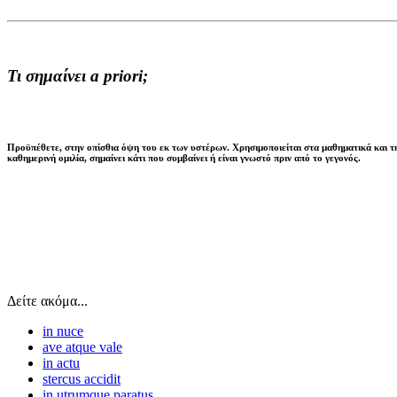
Τι σημαίνει a priori;
Προϋπέθετε, στην οπίσθια όψη του εκ των υστέρων. Χρησιμοποιείται στα μαθηματικά και τη λ
καθημερινή ομιλία, σημαίνει κάτι που συμβαίνει ή είναι γνωστό πριν από το γεγονός.
Δείτε ακόμα...
in nuce
ave atque vale
in actu
stercus accidit
in utrumque paratus