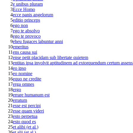
2
e unibus pluram
3
Ecce Homo
4
ecce panis angelorum
5
editio princeps
6
ego non
7
ego te absolvo
8
ego te provoco
9
eheu fugaces labuntur anni
10
emeritus
11
ens causa sui
12
ense petit placidam sub libertate quietem
13
entitas ipsa involvit aptitudinem ad extorquendum certum assen
14
eo ipso
15
eo nomine
16
equo ne credite
17
erga omnes
18
ergo
19
errare humanum est
20
erratum
21
esse est percipi
22
esse quam videri
23
esto perpetua
24
esto quod es
25
et alibi (et al.)
26
et alii (et al.)