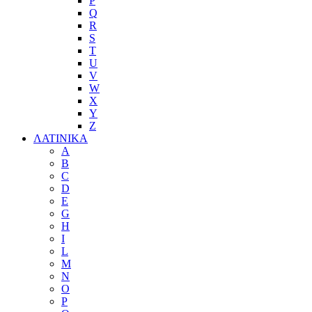
P
Q
R
S
T
U
V
W
X
Y
Z
ΛΑΤΙΝΙΚΑ
A
B
C
D
E
G
H
I
L
M
N
O
P