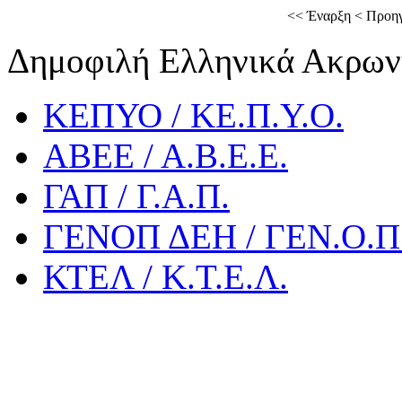
<<
Έναρξη
<
Προη
Δημοφιλή Ελληνικά Ακρων
ΚΕΠΥΟ / ΚΕ.Π.Υ.Ο.
ΑΒΕΕ / Α.Β.Ε.Ε.
ΓΑΠ / Γ.Α.Π.
ΓΕΝΟΠ ΔΕΗ / ΓΕΝ.Ο.Π.
ΚΤΕΛ / Κ.Τ.Ε.Λ.