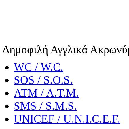
Δημοφιλή Αγγλικά Ακρωνύ
WC / W.C.
SOS / S.O.S.
ATM / A.T.M.
SMS / S.M.S.
UNICEF / U.N.I.C.E.F.