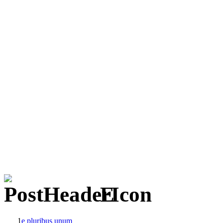
E
1
e pluribus unum