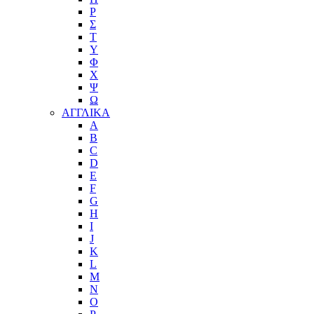
Ρ
Σ
Τ
Υ
Φ
Χ
Ψ
Ω
ΑΓΓΛΙΚΑ
A
B
C
D
E
F
G
H
I
J
K
L
M
N
O