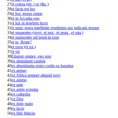
27
et cetera (etc.) or (&c.)
28
et facta est lux
29
et hoc genus omne
30
et in Arcadia ego
31
et lux in tenebris lucet
32
et nunc reges intelligite erudimini qui judicatis terram
33
et sequentes (συντ. et seq., et seqq., et sqq.)
34
et suppositio nil ponit in esse
35
et tu, Brute?
36
et uxor (et ux.)
37
et vir
38
Etiamsi omnes, ego non
39
ex abundanti cautela
40
ex abundantia enim cordis os loquitur
41
ex aequo
42
ex Africa semper aliquid novi
43
ex animo
44
ex ante
45
ex astris scientia
46
ex cathedra
47
ex Deo
48
ex dolo malo
49
ex facie
50
ex fide fiducia