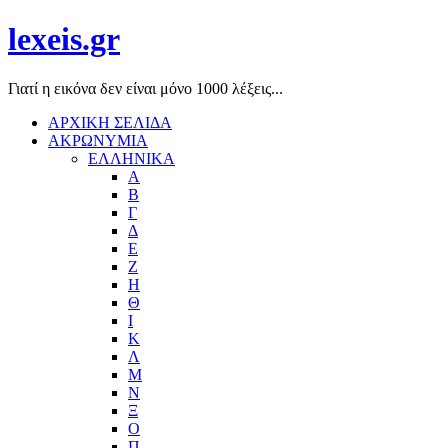
lexeis.gr
Γιατί η εικόνα δεν είναι μόνο 1000 λέξεις...
ΑΡΧΙΚΗ ΣΕΛΙΔΑ
ΑΚΡΩΝΥΜΙΑ
ΕΛΛΗΝΙΚΑ
Α
Β
Γ
Δ
Ε
Ζ
Η
Θ
Ι
Κ
Λ
Μ
Ν
Ξ
Ο
Π